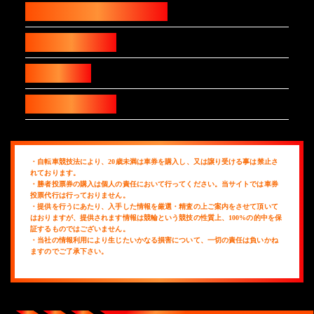
プライバシーポリシー
特定商取引法
利用規約
お問い合わせ
・自転車競技法により、20歳未満は車券を購入し、又は譲り受ける事は禁止さ
れております。
・勝者投票券の購入は個人の責任において行ってください。当サイトでは車券
投票代行は行っておりません。
・提供を行うにあたり、入手した情報を厳選・精査の上ご案内をさせて頂いて
はおりますが、提供されます情報は競輪という競技の性質上、100%の的中を保
証するものではございません。
・当社の情報利用により生じたいかなる損害について、一切の責任は負いかね
ますのでご了承下さい。